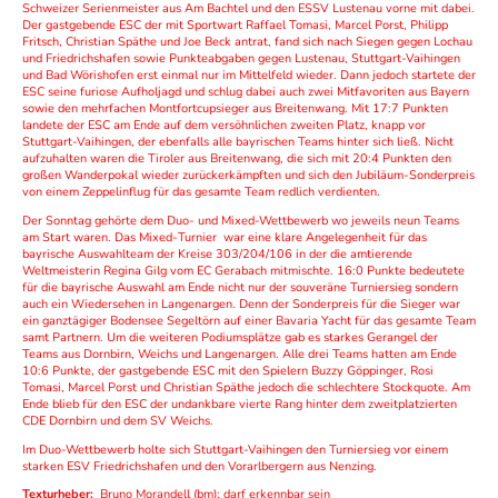
Schweizer Serienmeister aus Am Bachtel und den ESSV Lustenau vorne mit dabei.
Der gastgebende ESC der mit Sportwart Raffael Tomasi, Marcel Porst, Philipp
Fritsch, Christian Späthe und Joe Beck antrat, fand sich nach Siegen gegen Lochau
und Friedrichshafen sowie Punkteabgaben gegen Lustenau, Stuttgart-Vaihingen
und Bad Wörishofen erst einmal nur im Mittelfeld wieder. Dann jedoch startete der
ESC seine furiose Aufholjagd und schlug dabei auch zwei Mitfavoriten aus Bayern
sowie den mehrfachen Montfortcupsieger aus Breitenwang. Mit 17:7 Punkten
landete der ESC am Ende auf dem versöhnlichen zweiten Platz, knapp vor
Stuttgart-Vaihingen, der ebenfalls alle bayrischen Teams hinter sich ließ. Nicht
aufzuhalten waren die Tiroler aus Breitenwang, die sich mit 20:4 Punkten den
großen Wanderpokal wieder zurückerkämpften und sich den Jubiläum-Sonderpreis
von einem Zeppelinflug für das gesamte Team redlich verdienten.
Der Sonntag gehörte dem Duo- und Mixed-Wettbewerb wo jeweils neun Teams
am Start waren. Das Mixed-Turnier war eine klare Angelegenheit für das
bayrische Auswahlteam der Kreise 303/204/106 in der die amtierende
Weltmeisterin Regina Gilg vom EC Gerabach mitmischte. 16:0 Punkte bedeutete
für die bayrische Auswahl am Ende nicht nur der souveräne Turniersieg sondern
auch ein Wiedersehen in Langenargen. Denn der Sonderpreis für die Sieger war
ein ganztägiger Bodensee Segeltörn auf einer Bavaria Yacht für das gesamte Team
samt Partnern. Um die weiteren Podiumsplätze gab es starkes Gerangel der
Teams aus Dornbirn, Weichs und Langenargen. Alle drei Teams hatten am Ende
10:6 Punkte, der gastgebende ESC mit den Spielern Buzzy Göppinger, Rosi
Tomasi, Marcel Porst und Christian Späthe jedoch die schlechtere Stockquote. Am
Ende blieb für den ESC der undankbare vierte Rang hinter dem zweitplatzierten
CDE Dornbirn und dem SV Weichs.
Im Duo-Wettbewerb holte sich Stuttgart-Vaihingen den Turniersieg vor einem
starken ESV Friedrichshafen und den Vorarlbergern aus Nenzing.
Texturheber:
Bruno Morandell (bm); darf erkennbar sein