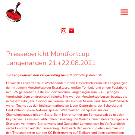
Pressebericht Montfortcup
Langenargen 21.+22.08.2021
Tiroler gewinnen den Zeppelinflug beim Montfortcup des ESC
Es war das erwartet tolle Wochenende für den Eisstockschützenclub Langenargen
der mit einem Montfortcup der Extraklasse, großer Tombola und einem Festabend
mit 125 geladenen Gäste im Sportzentrum Langenargen sein 60+1 jähriges
Vereinsjubiläum eindrucksvoll feierte. Nie war der Montfortcup besser besetzt als
in diesem Jubeljahr. Sowohl im Herren- als auch im Mixed- und Duo- Wettbewerb
waren Teams aus den höchsten nationalen Ligen Österreichs, der Schweiz und
Deutschland, sowie Nationalspieler, Weltmeister und Spieler aus der
Championsleague mit am Start. Beim Herrenturnier am Samstag gab es mit den
bayrischen Teams aus Feldkirchen, Ismaning und Weichs, dem Titelverteidiger aus
Stuttgart-Vaihingen, Breitenwang und Gastgeber Langenargen im Vorfeld gleich
sechs Favoriten auf den Turniersieg. Doch nach den ersten Spielen sah man von
den Titelaspiranten nur den SC Breitenwang auf Zielkurs und überraschend den