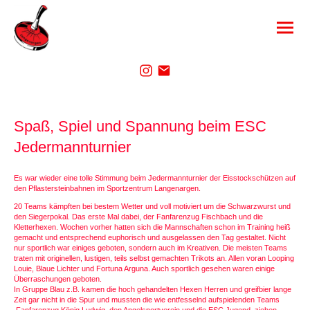
Spaß, Spiel und Spannung beim ESC
Jedermannturnier
Es war wieder eine tolle Stimmung beim Jedermannturnier der Eisstockschützen auf
den Pflastersteinbahnen im Sportzentrum Langenargen.
20 Teams kämpften bei bestem Wetter und voll motiviert um die Schwarzwurst und
den Siegerpokal. Das erste Mal dabei, der Fanfarenzug Fischbach und die
Kletterhexen. Wochen vorher hatten sich die Mannschaften schon im Training heiß
gemacht und entsprechend euphorisch und ausgelassen den Tag gestaltet. Nicht
nur sportlich war einiges geboten, sondern auch im Kreativen. Die meisten Teams
traten mit originellen, lustigen, teils selbst gemachten Trikots an. Allen voran Looping
Louie, Blaue Lichter und Fortuna Arguna. Auch sportlich gesehen waren einige
Überraschungen geboten.
In Gruppe Blau z.B. kamen die hoch gehandelten Hexen Herren und greifbier lange
Zeit gar nicht in die Spur und mussten die wie entfesselnd aufspielenden Teams
Fanfarenzug König Ludwig, den Angelsportverein und die ESC Jugend ziehen