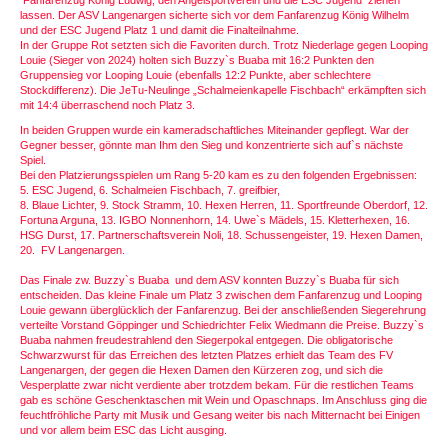
lassen. Der ASV Langenargen sicherte sich vor dem Fanfarenzug König Wilhelm
und der ESC Jugend Platz 1 und damit die Finalteilnahme.
In der Gruppe Rot setzten sich die Favoriten durch. Trotz Niederlage gegen Looping
Louie (Sieger von 2024) holten sich Buzzy`s Buaba mit 16:2 Punkten den
Gruppensieg vor Looping Louie (ebenfalls 12:2 Punkte, aber schlechtere
Stockdifferenz). Die JeTu-Neulinge „Schalmeienkapelle Fischbach“ erkämpften sich
mit 14:4 überraschend noch Platz 3.
In beiden Gruppen wurde ein kameradschaftliches Miteinander gepflegt. War der
Gegner besser, gönnte man Ihm den Sieg und konzentrierte sich auf`s nächste
Spiel.
Bei den Platzierungsspielen um Rang 5-20 kam es zu den folgenden Ergebnissen:
5. ESC Jugend, 6. Schalmeien Fischbach, 7. greifbier,
8. Blaue Lichter, 9. Stock Stramm, 10. Hexen Herren, 11. Sportfreunde Oberdorf, 12.
Fortuna Arguna, 13. IGBO Nonnenhorn, 14. Uwe`s Mädels, 15. Kletterhexen, 16.
HSG Durst, 17. Partnerschaftsverein Noli, 18. Schussengeister, 19. Hexen Damen,
20. FV Langenargen.
Das Finale zw. Buzzy`s Buaba und dem ASV konnten Buzzy`s Buaba für sich
entscheiden. Das kleine Finale um Platz 3 zwischen dem Fanfarenzug und Looping
Louie gewann überglücklich der Fanfarenzug. Bei der anschließenden Siegerehrung
verteilte Vorstand Göppinger und Schiedrichter Felix Wiedmann die Preise. Buzzy`s
Buaba nahmen freudestrahlend den Siegerpokal entgegen. Die obligatorische
Schwarzwurst für das Erreichen des letzten Platzes erhielt das Team des FV
Langenargen, der gegen die Hexen Damen den Kürzeren zog, und sich die
Vesperplatte zwar nicht verdiente aber trotzdem bekam. Für die restlichen Teams
gab es schöne Geschenktaschen mit Wein und Opaschnaps. Im Anschluss ging die
feuchtfröhliche Party mit Musik und Gesang weiter bis nach Mitternacht bei Einigen
und vor allem beim ESC das Licht ausging.